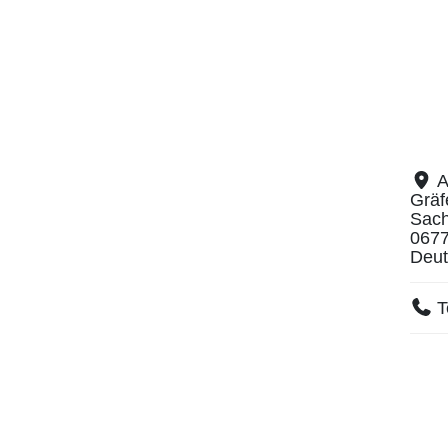
A
Gräf
Sach
067
Deut
T