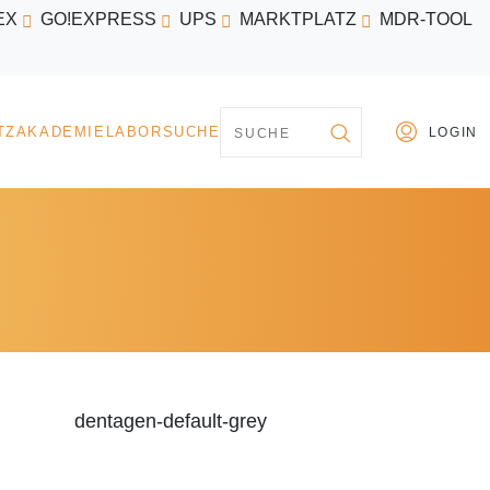
EX
GO!EXPRESS
UPS
MARKTPLATZ
MDR-TOOL
PARTNER
MARKTPLATZ
AKADEMIE
LABORSU