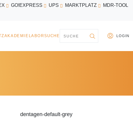
EX
GO!EXPRESS
UPS
MARKTPLATZ
MDR-TOOL
PARTNER
MARKTPLATZ
AKADEMIE
LABORSU