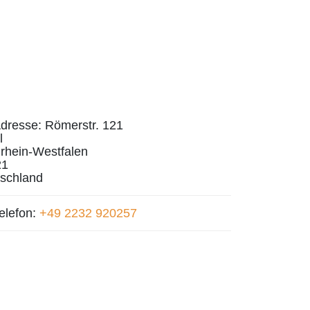
dresse:
Römerstr. 121
l
rhein-Westfalen
21
schland
elefon:
+49 2232 920257