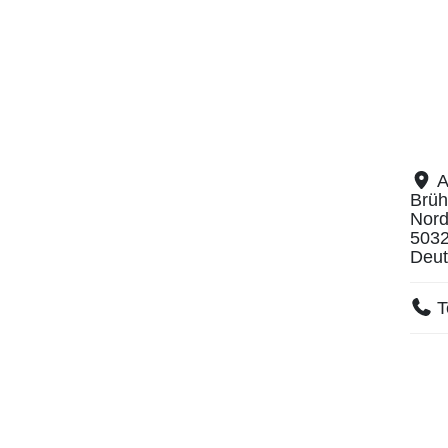
A
Brüh
Nord
503
Deut
T