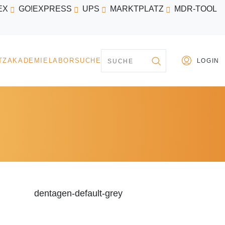
EX
GO!EXPRESS
UPS
MARKTPLATZ
MDR-TOOL
PARTNER
MARKTPLATZ
AKADEMIE
LABORSU