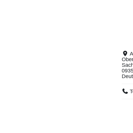
A
Ober
Sac
093
Deut
T