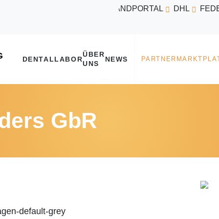
VERSANDPORTAL
DHL
FED
ÜBER
DENTALLABOR
NEWS
UNS
ders GbR