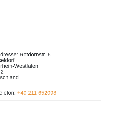
dresse:
Rotdornstr. 6
eldorf
rhein-Westfalen
72
schland
elefon:
+49 211 652098