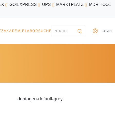
EX
GO!EXPRESS
UPS
MARKTPLATZ
MDR-TOOL
PARTNER
MARKTPLATZ
AKADEMIE
LABORSU