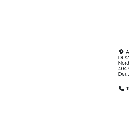
A
Düss
Nord
404
Deut
T