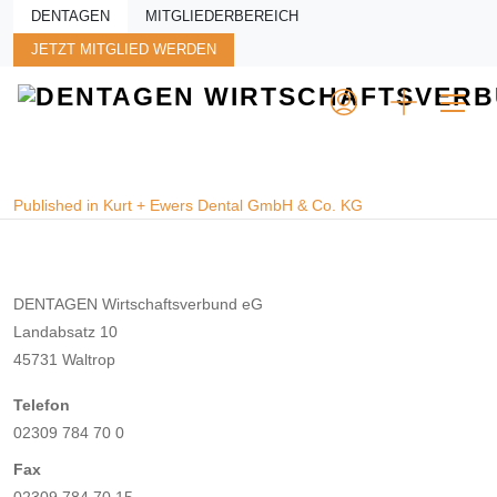
Skip to main content
DENTAGEN
MITGLIEDERBEREICH
JETZT MITGLIED WERDEN
Beitragsnavigation
Published in Kurt + Ewers Dental GmbH & Co. KG
DENTAGEN Wirtschaftsverbund eG
Landabsatz 10
45731 Waltrop
Telefon
02309 784 70 0
Fax