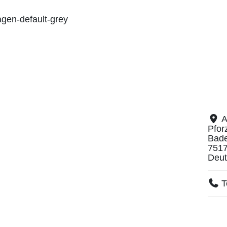
A
Pfor
Bad
751
Deut
T