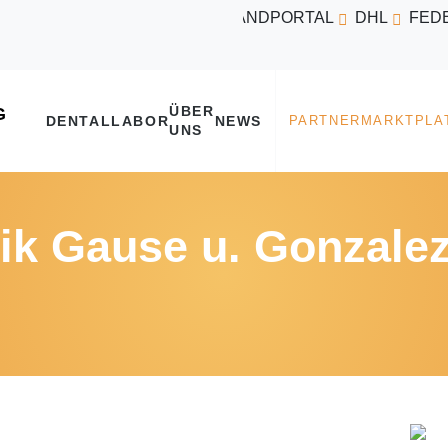
VERSANDPORTAL
DHL
FED
ÜBER
DENTALLABOR
NEWS
UNS
ik Gause u. Gonzale