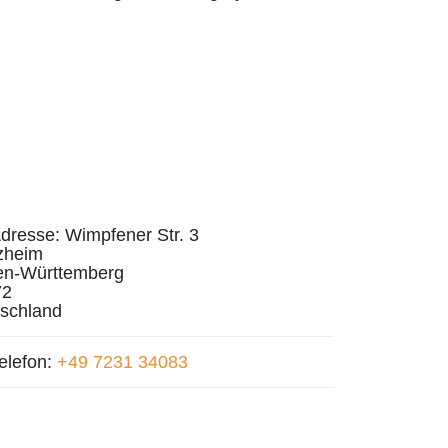
dresse:
Wimpfener Str. 3
zheim
en-Württemberg
72
schland
elefon:
+49 7231 34083