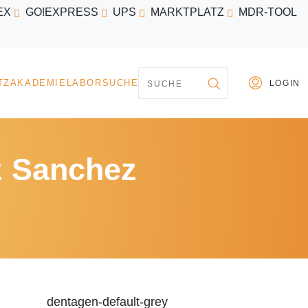
EX
GO!EXPRESS
UPS
MARKTPLATZ
MDR-TOOL
PARTNER
MARKTPLATZ
AKADEMIE
LABORSU
z Sanchez