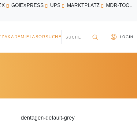
EX
GO!EXPRESS
UPS
MARKTPLATZ
MDR-TOOL
PARTNER
MARKTPLATZ
AKADEMIE
LABORSU