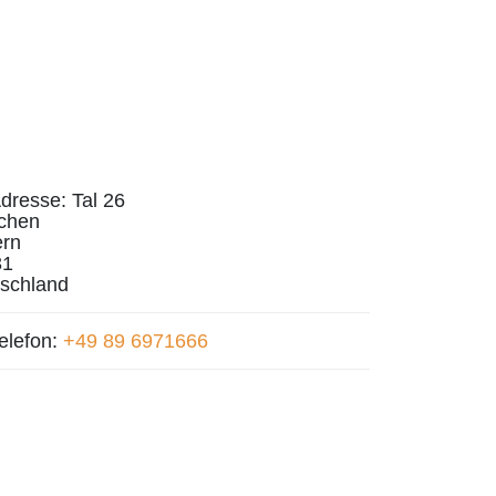
dresse:
Tal 26
chen
rn
31
schland
elefon:
+49 89 6971666