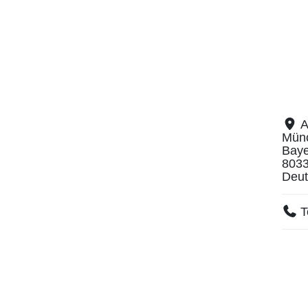
A
Mün
Baye
803
Deut
T