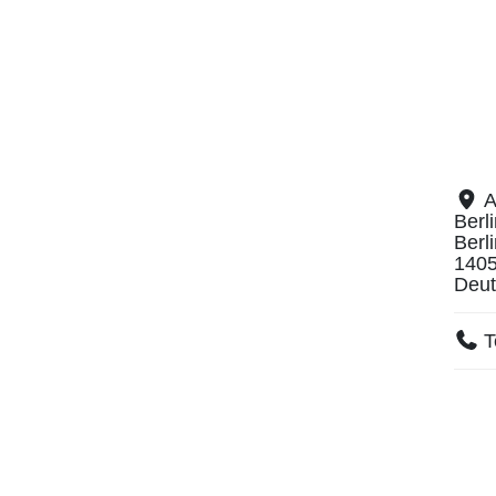
A
Berl
Berl
140
Deut
T