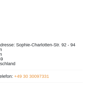
dresse:
Sophie-Charlotten-Str. 92 - 94
in
in
59
schland
elefon:
+49 30 30097331