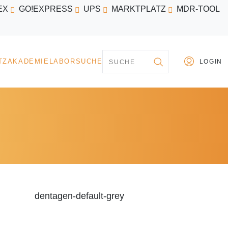
EX
GO!EXPRESS
UPS
MARKTPLATZ
MDR-TOOL
PARTNER
MARKTPLATZ
AKADEMIE
LABORSU