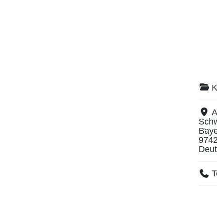
K
A
Schw
Baye
974
Deut
T