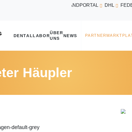
VERSANDPORTAL
DHL
FED
ÜBER
DENTALLABOR
NEWS
UNS
eter Häupler