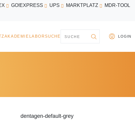
EX
GO!EXPRESS
UPS
MARKTPLATZ
MDR-TOOL
PARTNER
MARKTPLATZ
AKADEMIE
LABORSU