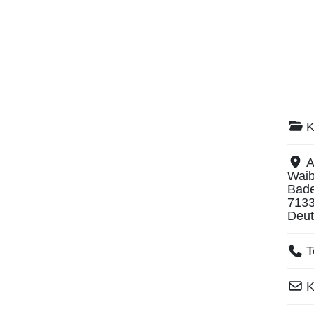
K
A
Waib
Bad
713
Deut
T
K