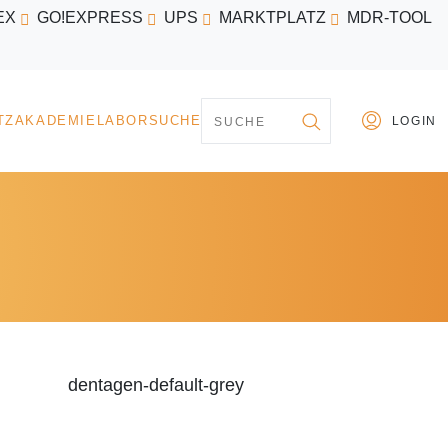
EX
GO!EXPRESS
UPS
MARKTPLATZ
MDR-TOOL
PARTNER
MARKTPLATZ
AKADEMIE
LABORSU