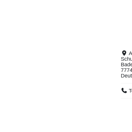
A
Schu
Bad
777
Deut
T