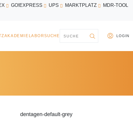
EX
GO!EXPRESS
UPS
MARKTPLATZ
MDR-TOOL
PARTNER
MARKTPLATZ
AKADEMIE
LABORSU