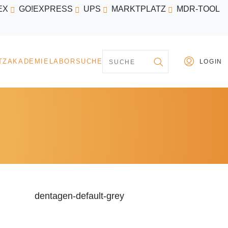
EX
GO!EXPRESS
UPS
MARKTPLATZ
MDR-TOOL
PARTNER
MARKTPLATZ
AKADEMIE
LABORSU