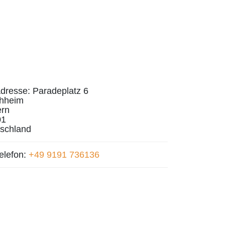
dresse:
Paradeplatz 6
hheim
rn
01
schland
elefon:
+49 9191 736136