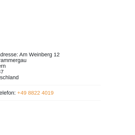
dresse:
Am Weinberg 12
rammergau
rn
87
schland
elefon:
+49 8822 4019