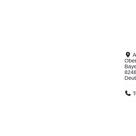
A
Obe
Baye
824
Deut
T