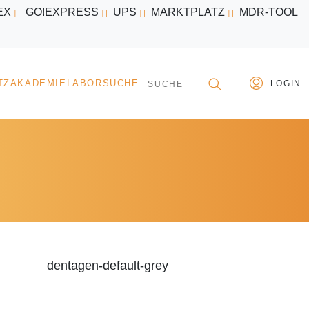
EX
GO!EXPRESS
UPS
MARKTPLATZ
MDR-TOOL
PARTNER
MARKTPLATZ
AKADEMIE
LABORSU