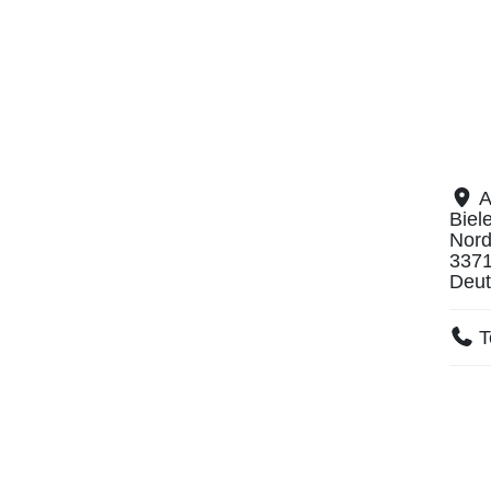
A
Biel
Nord
337
Deut
T