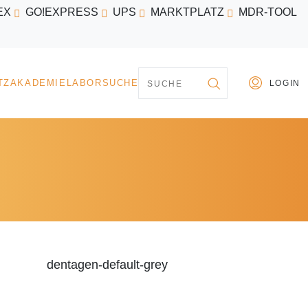
EX
GO!EXPRESS
UPS
MARKTPLATZ
MDR-TOOL
PARTNER
MARKTPLATZ
AKADEMIE
LABORSU