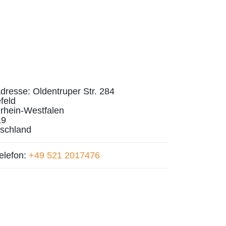
dresse:
Oldentruper Str. 284
efeld
rhein-Westfalen
19
schland
elefon:
+49 521 2017476