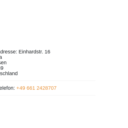
dresse:
Einhardstr. 16
a
sen
39
schland
elefon:
+49 661 2428707