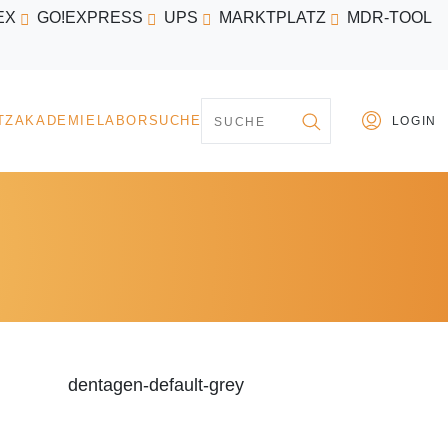
EX
GO!EXPRESS
UPS
MARKTPLATZ
MDR-TOOL
PARTNER
MARKTPLATZ
AKADEMIE
LABORSU