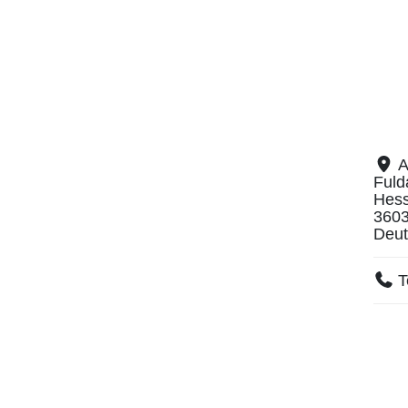
A
Fuld
Hes
360
Deut
T