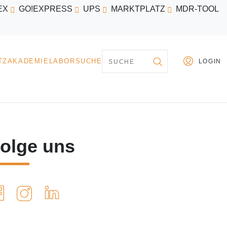
EX
GO!EXPRESS
UPS
MARKTPLATZ
MDR-TOOL
PARTNER
MARKTPLATZ
AKADEMIE
LABORSU
olge uns