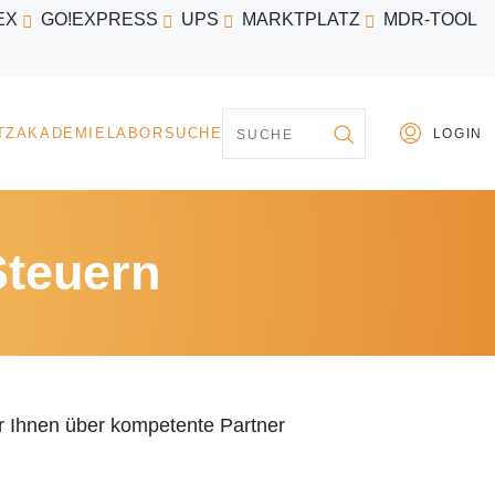
EX
GO!EXPRESS
UPS
MARKTPLATZ
MDR-TOOL
PARTNER
MARKTPLATZ
AKADEMIE
LABORSU
Steuern
wir Ihnen über kompetente Partner